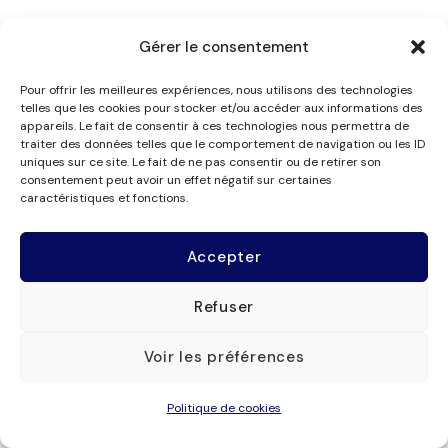
Les membres
Service de
Gérer le consentement
Nos missions
mandataires
Pour offrir les meilleures expériences, nous utilisons des technologies
Organisme de
Contact
telles que les cookies pour stocker et/ou accéder aux informations des
appareils. Le fait de consentir à ces technologies nous permettra de
formation
Rapports d’activité
traiter des données telles que le comportement de navigation ou les ID
uniques sur ce site. Le fait de ne pas consentir ou de retirer son
Suivez-nous
consentement peut avoir un effet négatif sur certaines
caractéristiques et fonctions.
Accepter
Refuser
Voir les préférences
© 2025 une réalisation
Studio en Tête
Politique de cookies
Politique de confidentialité
Mentions légales