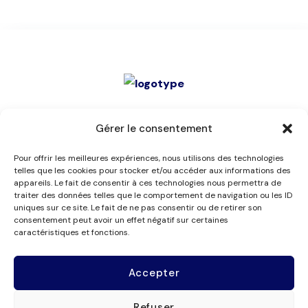
Les membres
Service de
Gérer le consentement
Nos missions
mandataires
Pour offrir les meilleures expériences, nous utilisons des technologies
Organisme de
Contact
telles que les cookies pour stocker et/ou accéder aux informations des
appareils. Le fait de consentir à ces technologies nous permettra de
formation
Rapports d’activité
traiter des données telles que le comportement de navigation ou les ID
uniques sur ce site. Le fait de ne pas consentir ou de retirer son
Suivez-nous
consentement peut avoir un effet négatif sur certaines
caractéristiques et fonctions.
Accepter
Refuser