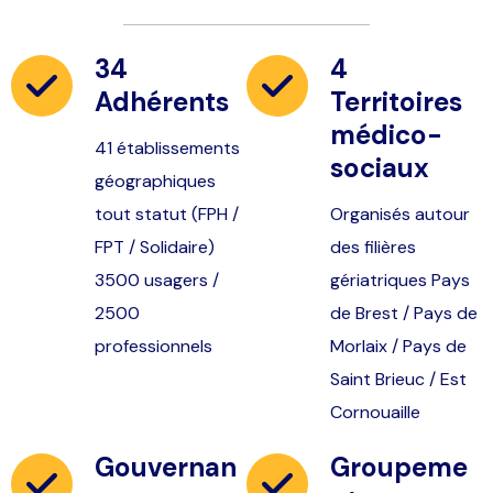
34
4
Adhérents
Territoires
médico-
41 établissements
sociaux
géographiques
tout statut (FPH /
Organisés autour
FPT / Solidaire)
des filières
3500 usagers /
gériatriques Pays
2500
de Brest / Pays de
professionnels
Morlaix / Pays de
Saint Brieuc / Est
Cornouaille
Gouvernan
Groupeme