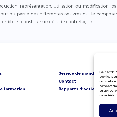
roduction, représentation, utilisation ou modification
tout ou partie des différentes oeuvres qui le composen
nterdite et constitue un délit de contrefaçon.
Pour offrir 
s
Service de mandataires
cookies pou
s
Contact
consentir à
comportemen
e formation
Rapports d’activité
ou de retir
caractéristi
Acc